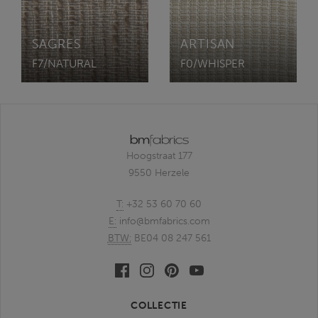
SAGRES
ARTISAN
F7/NATURAL
F0/WHISPER
Hoogstraat 177
9550 Herzele
T:
+32 53 60 70 60
E:
info@bmfabrics.com
BTW:
BE04 08 247 561
Facebook
Linkedin
Pinterest
Youtube
bmfabrics
bmfabrics
bmfabrics
bmfabrics
COLLECTIE