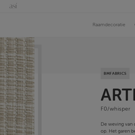
Raamdecoratie
BMFABRICS
ART
F0/whisper
De weving van d
op. Het garen be