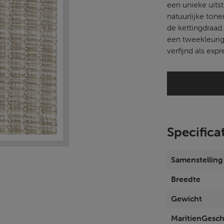
een unieke uitst
natuurlijke ton
de kettingdraad
een tweekleurig
verfijnd als expre
Specifica
Samenstelling
Breedte
Gewicht
MaritienGesch