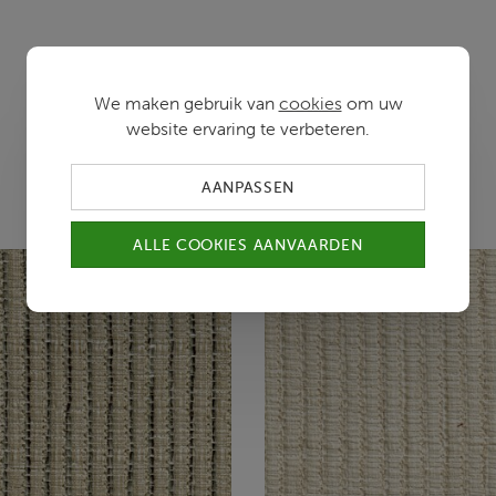
We maken gebruik van
cookies
om uw
website ervaring te verbeteren.
Kleurvarianten
AANPASSEN
ALLE COOKIES AANVAARDEN