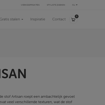
VERKOOPPUNTEN
STYLISTE ZOEKEN
NL
0,00 €
0
Gratis stalen
Inspiratie
Contact
ISAN
e stof Artisan roept een ambachtelijk gevoel
vat veel verschillende texturen, wat de stof