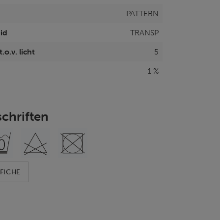
PATTERN
id
TRANSP
.o.v. licht
5
1 %
chriften
FICHE