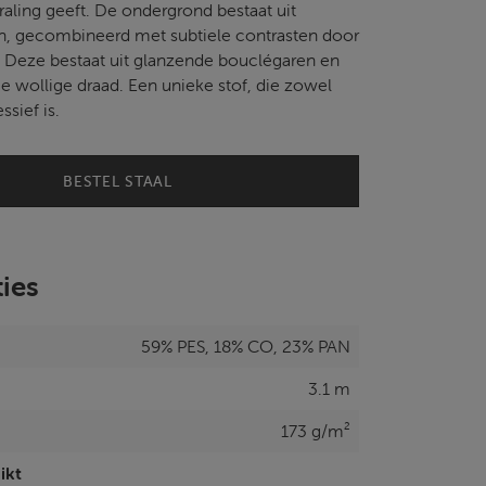
raling geeft. De ondergrond bestaat uit
en, gecombineerd met subtiele contrasten door
. Deze bestaat uit glanzende bouclégaren en
e wollige draad. Een unieke stof, die zowel
ssief is.
BESTEL STAAL
ties
59% PES, 18% CO, 23% PAN
3.1 m
173 g/m²
ikt