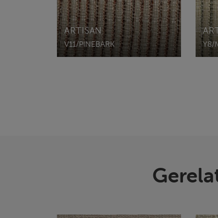
ARTISAN
AR
V11/PINEBARK
Y8/
Gerela