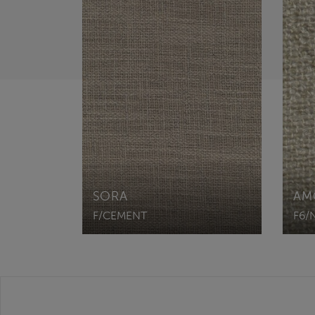
SORA
AM
F/CEMENT
F6