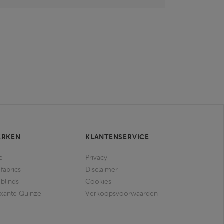
ERKEN
KLANTENSERVICE
e
Privacy
fabrics
Disclaimer
blinds
Cookies
ixante Quinze
Verkoopsvoorwaarden
I