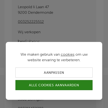
Leopold Ii Laan 47
9200 Dendermonde
003252225512
Wij verkopen
bmfabrics
We maken gebruik van
cookies
om uw
BEKIJK WEBSITE
website ervaring te verbeteren.
AANPASSEN
Gordijnland
ALLE COOKIES AANVAARDEN
Koerselsesteenweg 30
3580 Beringen