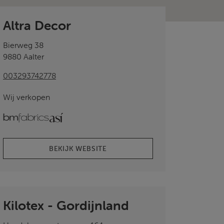
Altra Decor
Bierweg 38
9880 Aalter
003293742778
Wij verkopen
bmfabrics
ASI
BEKIJK WEBSITE
Kilotex - Gordijnland