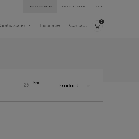
VERKOOPPUNTEN
STYLISTE ZOEKEN
NL
0,00 €
0
Gratis stalen
Inspiratie
Contact
Radius
Product
km
Product