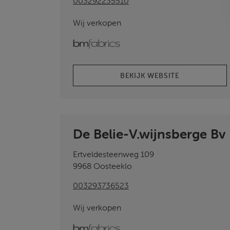
003292235510
Wij verkopen
bmfabrics
BEKIJK WEBSITE
De Belie-V.wijnsberge Bv
Ertveldesteenweg 109
9968 Oosteeklo
003293736523
Wij verkopen
bmfabrics