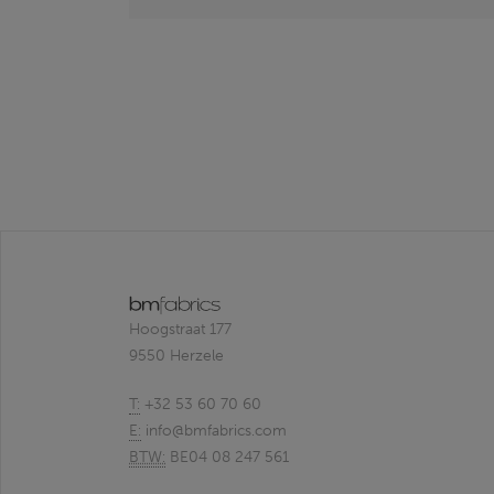
Hoogstraat 177
9550 Herzele
T:
+32 53 60 70 60
E:
info@bmfabrics.com
BTW:
BE04 08 247 561