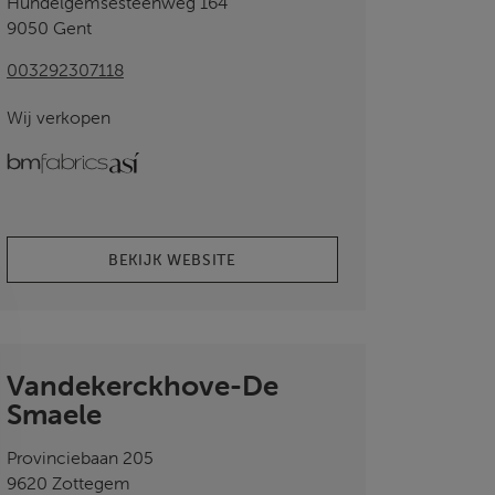
Hundelgemsesteenweg 164
9050 Gent
003292307118
Wij verkopen
bmfabrics
ASI
BEKIJK WEBSITE
Vandekerckhove-De
Smaele
Provinciebaan 205
9620 Zottegem