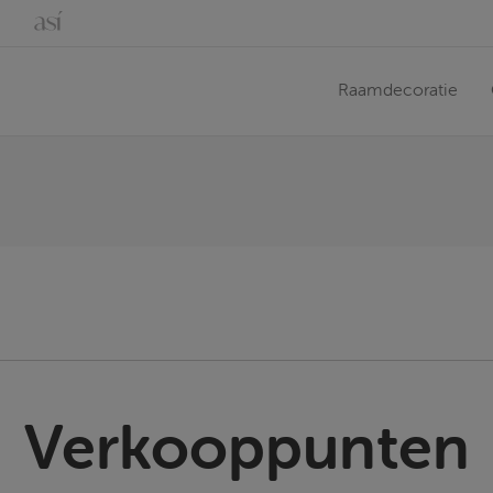
Raamdecoratie
for results.
Verkooppunten