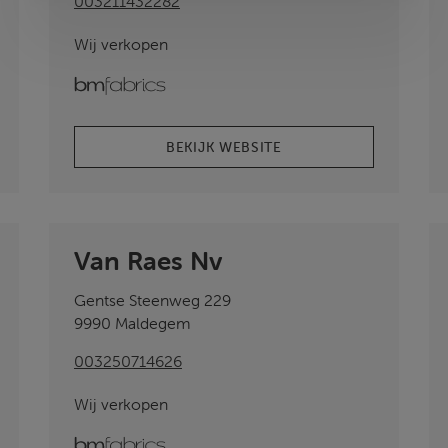
003211432282
Wij verkopen
bmfabrics
BEKIJK WEBSITE
Van Raes Nv
Gentse Steenweg 229
9990 Maldegem
003250714626
Wij verkopen
bmfabrics