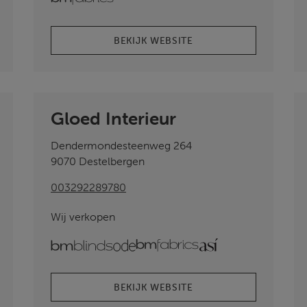
BEKIJK WEBSITE
Gloed Interieur
Dendermondesteenweg 264
9070 Destelbergen
003292289780
Wij verkopen
bmblinds
ode
bmfabrics
ASI
BEKIJK WEBSITE