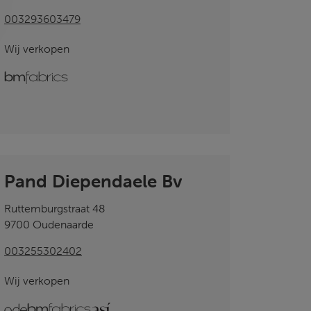
003293603479
Wij verkopen
bmfabrics
Pand Diependaele Bv
Ruttemburgstraat 48
9700 Oudenaarde
003255302402
Wij verkopen
ode
bmfabrics
ASI