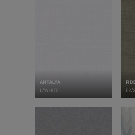
ANTALYA
FID
L/WHITE
E2/