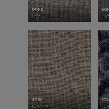
DUKE
AGN
E3/ASH
E0/
SORA
FO
F/CEMENT
C/R