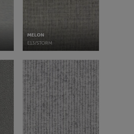
MELON
E13/STORM