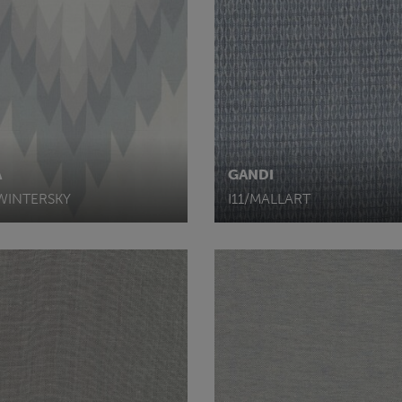
A
GANDI
WINTERSKY
I11/MALLART