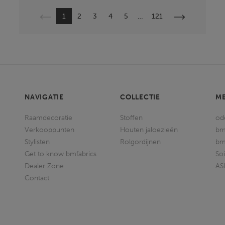
Vorige
Volgende
1
2
3
4
5
…
121
NAVIGATIE
COLLECTIE
M
Raamdecoratie
Stoffen
od
Verkooppunten
Houten jaloezieën
bm
Stylisten
Rolgordijnen
bm
Get to know bmfabrics
So
Dealer Zone
AS
Contact