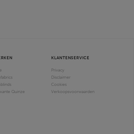
ERKEN
KLANTENSERVICE
e
Privacy
fabrics
Disclaimer
blinds
Cookies
ixante Quinze
Verkoopsvoorwaarden
I