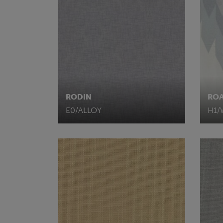
RODIN
RO
E0/ALLOY
H1/