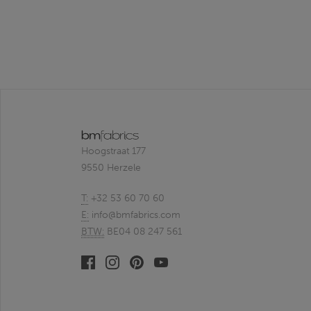
Hoogstraat 177
9550 Herzele
T:
+32 53 60 70 60
E:
info@bmfabrics.com
BTW:
BE04 08 247 561
Facebook
Linkedin
Pinterest
Youtube
bmfabrics
bmfabrics
bmfabrics
bmfabrics