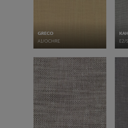
GRECO
KA
A1/OCHRE
E2/