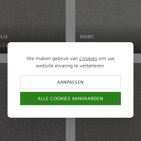
HLO
MARC
SLEET
E8/MAGNET
We maken gebruik van
cookies
om uw
website ervaring te verbeteren.
AANPASSEN
ALLE COOKIES AANVAARDEN