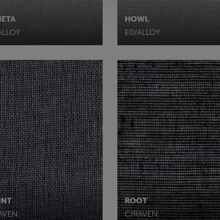
ETA
HOWL
ALLOY
E0/ALLOY
UNT
ROOT
AVEN
C/RAVEN