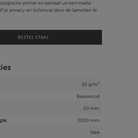
ologische primer en bestaat uit een matte
lf je privacy en lichtinval door de lamellen te
BESTEL STAAL
ties
10 g/m²
Basswood
50 mm
gte
3500 mm
Nee