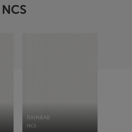
O NCS
RAINBAB
NCS