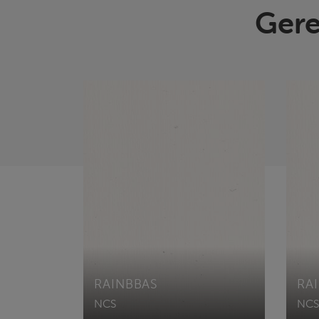
Gere
RAINBBAS
RA
NCS
NCS