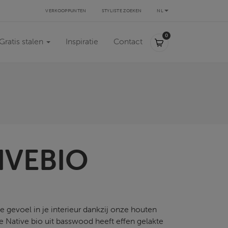
VERKOOPPUNTEN
STYLISTE ZOEKEN
NL
0,00 €
0
Gratis stalen
Inspiratie
Contact
IVEBIO
 gevoel in je interieur dankzij onze houten
e Native bio uit basswood heeft effen gelakte