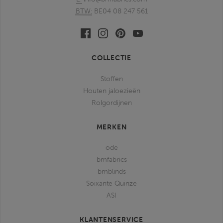
BTW:
BE04 08 247 561
Facebook
Linkedin
Pinterest
Youtube
bmfabrics
bmfabrics
bmfabrics
bmfabrics
COLLECTIE
Stoffen
Houten jaloezieën
Rolgordijnen
MERKEN
ode
bmfabrics
bmblinds
Soixante Quinze
ASI
KLANTENSERVICE