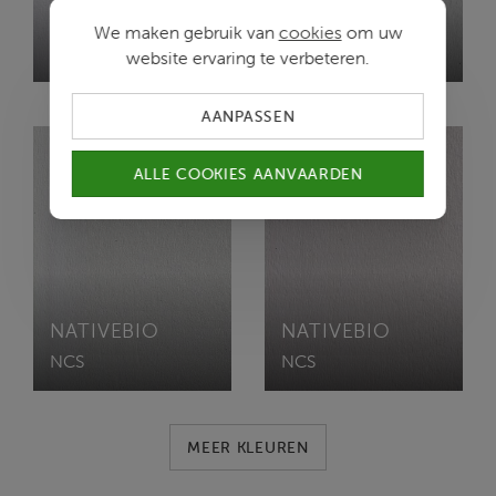
NATIVEBIO
NATIVEBIO
We maken gebruik van
cookies
om uw
NCS
NCS
website ervaring te verbeteren.
AANPASSEN
ALLE COOKIES AANVAARDEN
NATIVEBIO
NATIVEBIO
NCS
NCS
MEER KLEUREN