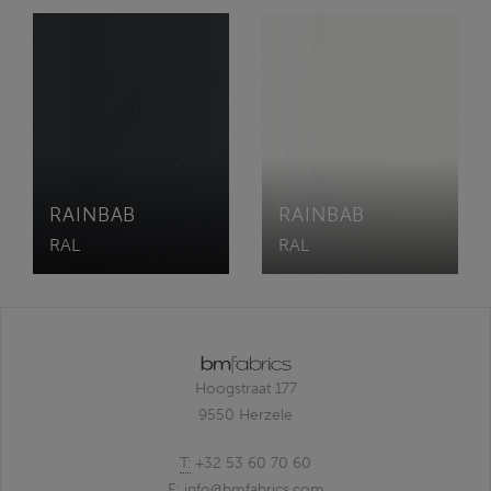
RAINBAB
RAINBAB
RAL
RAL
Hoogstraat 177
9550 Herzele
T:
+32 53 60 70 60
E:
info@bmfabrics.com