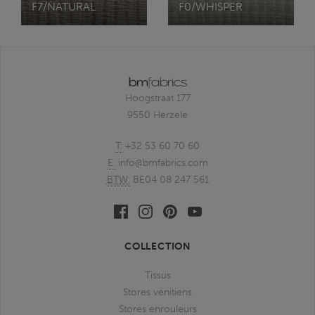
F7/NATURAL
F0/WHISPER
Hoogstraat 177
9550 Herzele
T:
+32 53 60 70 60
E:
info@bmfabrics.com
BTW:
BE04 08 247 561
Facebook
Linkedin
Pinterest
Youtube
bmfabrics
bmfabrics
bmfabrics
bmfabrics
COLLECTION
Tissus
Stores vénitiens
Stores enrouleurs