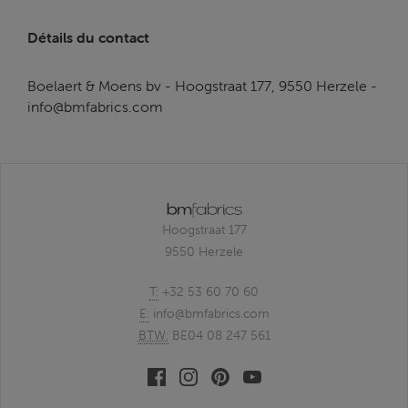
Détails du contact
Boelaert & Moens bv - Hoogstraat 177, 9550 Herzele -
info@bmfabrics.com
Hoogstraat 177
9550 Herzele
T:
+32 53 60 70 60
E:
info@bmfabrics.com
BTW:
BE04 08 247 561
Facebook
Linkedin
Pinterest
Youtube
bmfabrics
bmfabrics
bmfabrics
bmfabrics