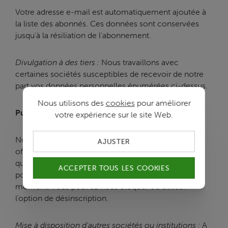
Votre adresse e-mail est automatiquement ajoutée à
la liste des abonnés. Ces données sont conservées
jusqu'à la résiliation de l'abonnement.
Divulgation à des tiers :
Nous travaillons avec
certaines sociétés susceptibles de recevoir de notre
part vos données personnelles énumérées ci-dessus.
Nous utilisons des
cookies
pour améliorer
Publicité
votre expérience sur le site Web.
Nous aimerions vous envoyer de la publicité sur des
AJUSTER
offres et de nouveaux produits ou services. C'est ce
que nous faisons : via les médias sociaux. Vous
ACCEPTER TOUS LES COOKIES
pouvez vous opposer à cette publicité à tout
moment. Vous pouvez nous bloquer ou utiliser
l'option de désinscription.
Mise à disposition d'autres sociétés ou institutions :
A