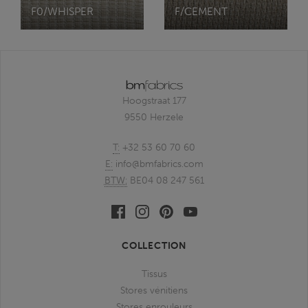
F0/WHISPER
F/CEMENT
Hoogstraat 177
9550 Herzele
T:
+32 53 60 70 60
E:
info@bmfabrics.com
BTW:
BE04 08 247 561
Facebook
Linkedin
Pinterest
Youtube
bmfabrics
bmfabrics
bmfabrics
bmfabrics
COLLECTION
Tissus
Stores vénitiens
Stores enrouleurs