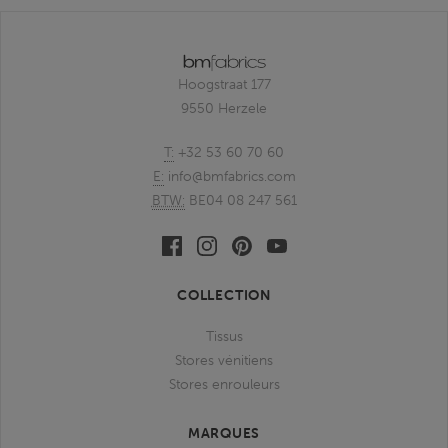
Hoogstraat 177
9550 Herzele
T:
+32 53 60 70 60
E:
info@bmfabrics.com
BTW:
BE04 08 247 561
Facebook
Linkedin
Pinterest
Youtube
bmfabrics
bmfabrics
bmfabrics
bmfabrics
COLLECTION
Tissus
Stores vénitiens
Stores enrouleurs
MARQUES