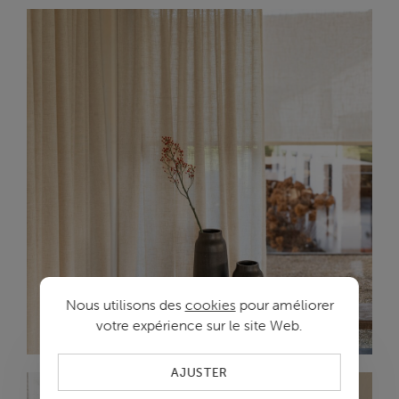
Nous utilisons des
cookies
pour améliorer
UNIFIED: HARMONIE ENTRE LES DÉCORATIONS
votre expérience sur le site Web.
DE FENÊTRES
AJUSTER