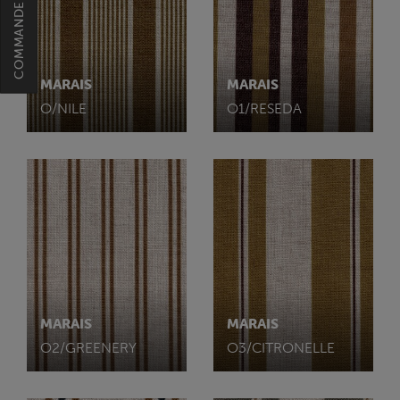
MARAIS
MARAIS
O/NILE
O1/RESEDA
MARAIS
MARAIS
O2/GREENERY
O3/CITRONELLE