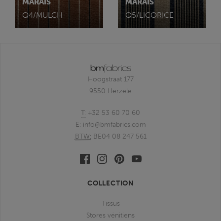
MARAIS
MARAIS
Q4/MULCH
Q5/LICORICE
Hoogstraat 177
9550 Herzele
T:
+32 53 60 70 60
E:
info@bmfabrics.com
BTW:
BE04 08 247 561
Facebook
Linkedin
Pinterest
Youtube
bmfabrics
bmfabrics
bmfabrics
bmfabrics
COLLECTION
Tissus
Stores vénitiens