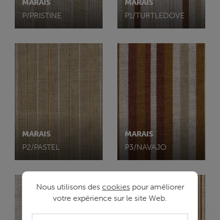
MARAIS
MARAIS
P/PRISTINE
P1/TURTLEDOVE
MARAIS
MARAIS
P2/PASTEL
P3/NAVAJO
Nous utilisons des
cookies
pour améliorer
votre expérience sur le site Web.