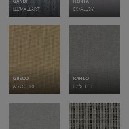
GANDI
HORTA
I11/MALLART
E0/ALLOY
GRECO
KAHLO
A1/OCHRE
E2/SLEET