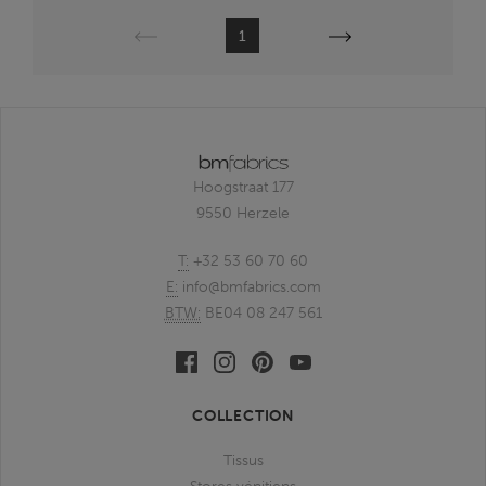
Précédent
Suivante
1
Hoogstraat 177
9550 Herzele
T:
+32 53 60 70 60
E:
info@bmfabrics.com
BTW:
BE04 08 247 561
Facebook
Linkedin
Pinterest
Youtube
bmfabrics
bmfabrics
bmfabrics
bmfabrics
COLLECTION
Tissus