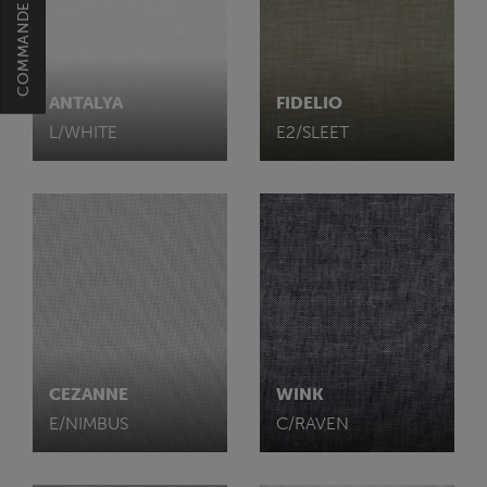
ANTALYA
FIDELIO
L/WHITE
E2/SLEET
CEZANNE
WINK
E/NIMBUS
C/RAVEN