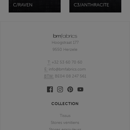
C/RAVEN
C3/ANTHRACITE
Hoogstraat 177
9550 Herzele
T:
+32 53 60 70 60
E:
info@bmfabrics.com
BTW:
BE04 08 247 561
Facebook
Linkedin
Pinterest
Youtube
bmfabrics
bmfabrics
bmfabrics
bmfabrics
COLLECTION
Tissus
Stores vénitiens
Stores enrouleurs