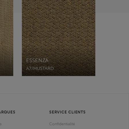
ESSENZA
A7/MUSTARD
ARQUES
SERVICE CLIENTS
e
Confidentialité