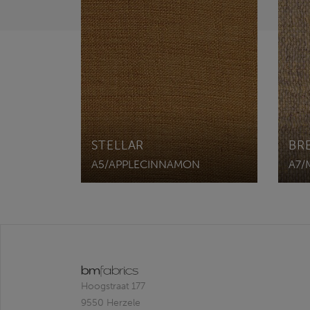
STELLAR
BR
A5/APPLECINNAMON
A7/
Hoogstraat 177
9550 Herzele