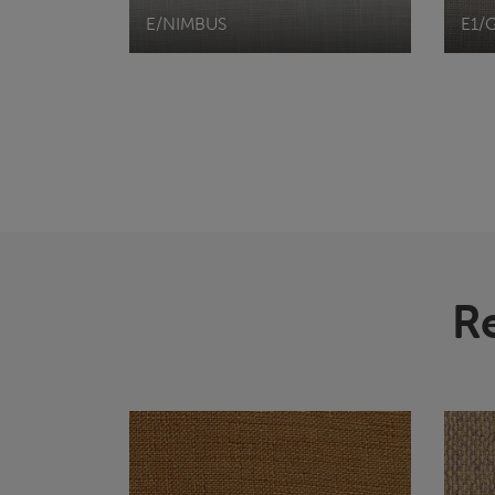
E/NIMBUS
E1/
R