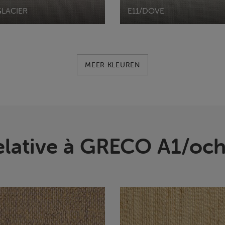
GLACIER
E11/DOVE
MEER KLEUREN
elative à GRECO A1/och