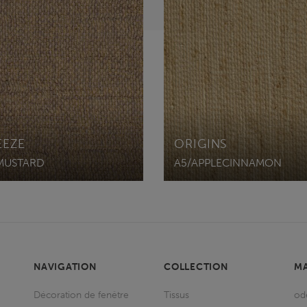
EEZE
ORIGINS
MUSTARD
A5/APPLECINNAMON
NAVIGATION
COLLECTION
M
Décoration de fenêtre
Tissus
od