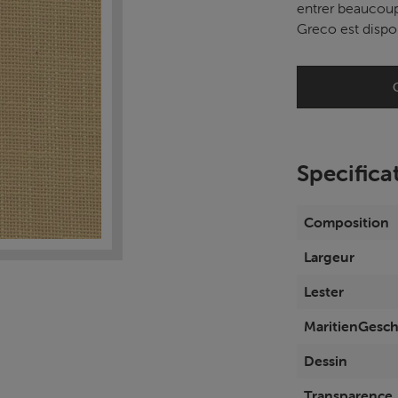
entrer beaucoup 
Greco est dispo
Specifica
Composition
Largeur
Lester
MaritienGesch
Dessin
Transparence