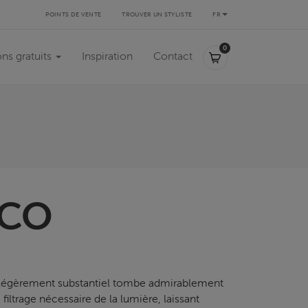
POINTS DE VENTE
TROUVER UN STYLISTE
FR
0,00 €
0
ons gratuits
Inspiration
Contact
ECO
 légèrement substantiel tombe admirablement
 filtrage nécessaire de la lumière, laissant