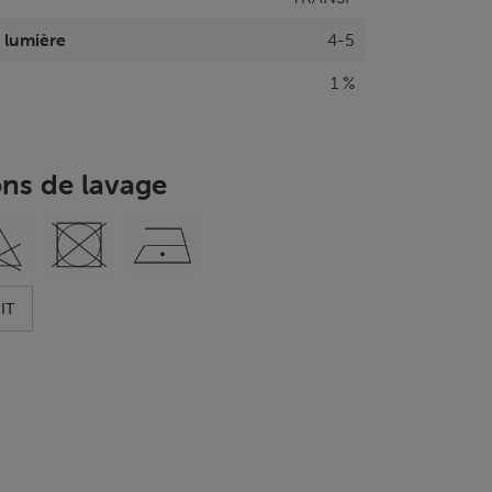
a lumière
4-5
1 %
ons de lavage
IT