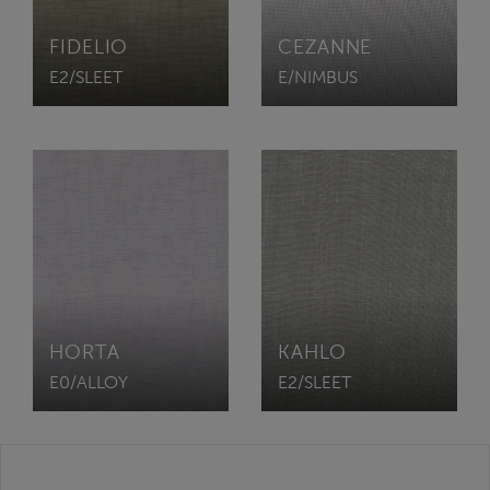
FIDELIO
CEZANNE
E2/SLEET
E/NIMBUS
HORTA
KAHLO
E0/ALLOY
E2/SLEET