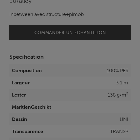
E0/alloy
Inbetween avec structure+plmob
COMMANDER UN ÉCHANTILLON
Specification
Composition
100% PES
Largeur
3.1 m
Lester
138 g/m²
MaritienGeschikt
Dessin
UNI
Transparence
TRANSP