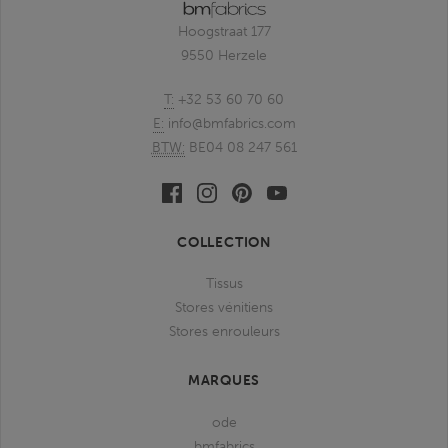
Hoogstraat 177
9550 Herzele
T:
+32 53 60 70 60
E:
info@bmfabrics.com
BTW:
BE04 08 247 561
Facebook
Linkedin
Pinterest
Youtube
bmfabrics
bmfabrics
bmfabrics
bmfabrics
COLLECTION
Tissus
Stores vénitiens
Stores enrouleurs
MARQUES
ode
bmfabrics