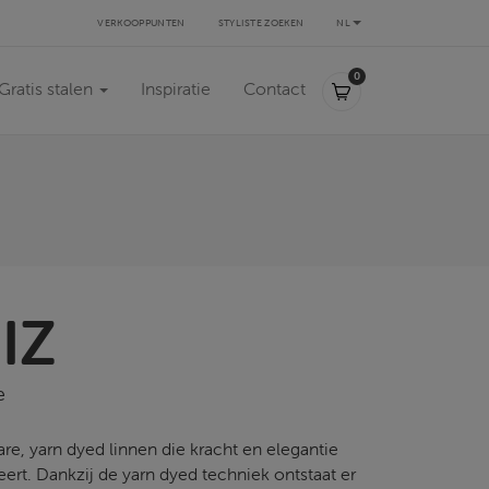
VERKOOPPUNTEN
STYLISTE ZOEKEN
NL
0,00 €
0
Gratis stalen
Inspiratie
Contact
IZ
e
re, yarn dyed linnen die kracht en elegantie
ert. Dankzij de yarn dyed techniek ontstaat er