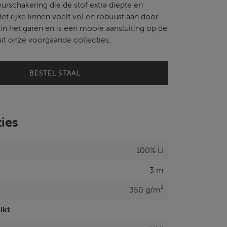
eurschakering die de stof extra diepte en
Het rijke linnen voelt vol en robuust aan door
 in het garen en is een mooie aansluiting op de
uit onze voorgaande collecties.
BESTEL STAAL
ties
100% LI
3 m
350 g/m²
ikt