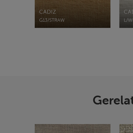
CADIZ
CA
G13/STRAW
L/W
Gerela