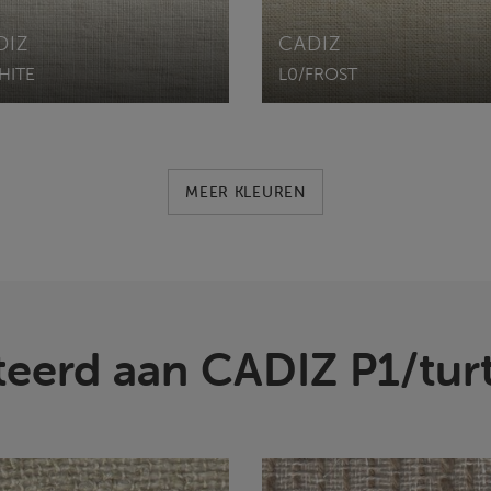
DIZ
CADIZ
HITE
L0/FROST
MEER KLEUREN
teerd aan CADIZ P1/tur