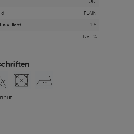
UNI
id
PLAIN
.o.v. licht
4-5
NVT %
chriften
FICHE