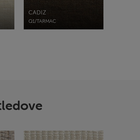
CADIZ
Q1/TARMAC
tledove