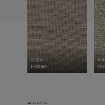
SORA
AM
F/CEMENT
F6