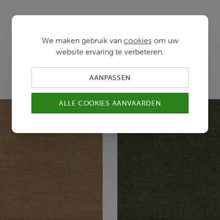
We maken gebruik van
cookies
om uw
website ervaring te verbeteren.
Kleurvarianten
AANPASSEN
ALLE COOKIES AANVAARDEN