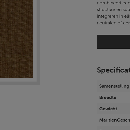
combineert eenv
structuur en sub
integreren in el
neutralen of ee
Specifica
Samenstelling
Breedte
Gewicht
MaritienGesch