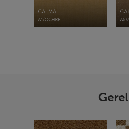
CALMA
CA
A1/OCHRE
A5/
Gerel