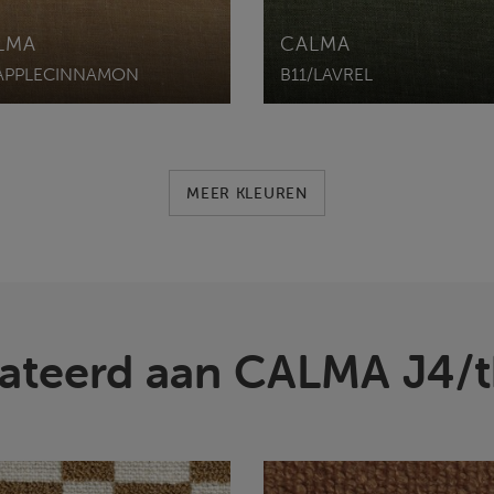
LMA
CALMA
APPLECINNAMON
B11/LAVREL
MEER KLEUREN
ateerd aan CALMA J4/