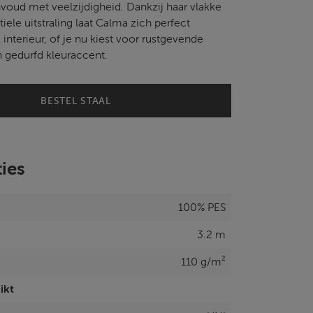
oud met veelzijdigheid. Dankzij haar vlakke
tiele uitstraling laat Calma zich perfect
k interieur, of je nu kiest voor rustgevende
n gedurfd kleuraccent.
BESTEL STAAL
ties
100% PES
3.2 m
110 g/m²
ikt