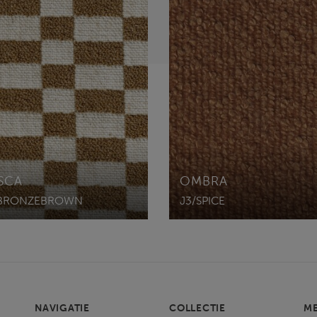
SCA
OMBRA
/BRONZEBROWN
J3/SPICE
NAVIGATIE
COLLECTIE
M