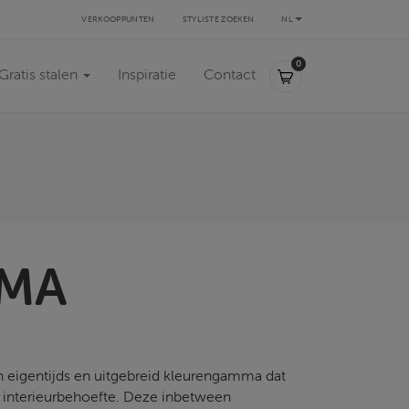
VERKOOPPUNTEN
STYLISTE ZOEKEN
NL
0,00 €
0
Gratis stalen
Inspiratie
Contact
MA
 eigentijds en uitgebreid kleurengamma dat
e interieurbehoefte. Deze inbetween