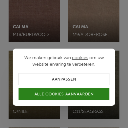
CALMA
CALMA
M18/BURLWOOD
M9/ADOBEROSE
We maken gebruik van
cookies
om uw
website ervaring te verbeteren.
AANPASSEN
ALLE COOKIES AANVAARDEN
CALMA
CALMA
O/NILE
O11/SEAGRASS