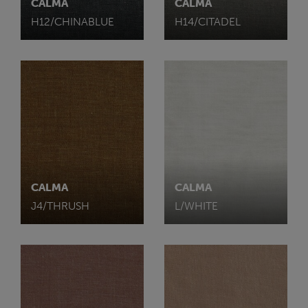
CALMA
CALMA
H12/CHINABLUE
H14/CITADEL
CALMA
CALMA
J4/THRUSH
L/WHITE