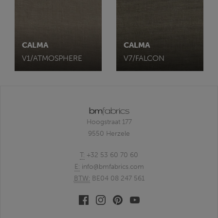
CALMA
CALMA
V1/ATMOSPHERE
V7/FALCON
Hoogstraat 177
9550 Herzele
T:
+32 53 60 70 60
E:
info@bmfabrics.com
BTW:
BE04 08 247 561
Facebook
Linkedin
Pinterest
Youtube
bmfabrics
bmfabrics
bmfabrics
bmfabrics