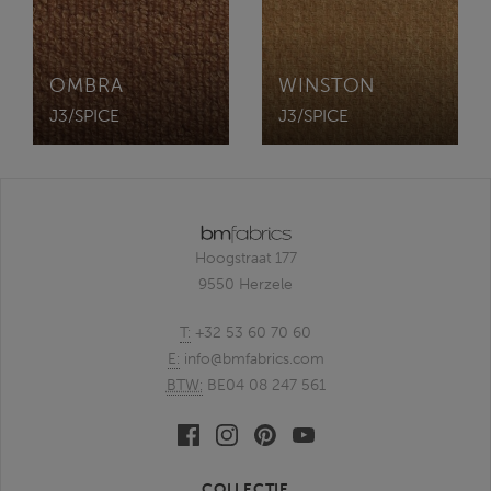
OMBRA
WINSTON
J3/SPICE
J3/SPICE
Hoogstraat 177
9550 Herzele
T:
+32 53 60 70 60
E:
info@bmfabrics.com
BTW:
BE04 08 247 561
Facebook
Linkedin
Pinterest
Youtube
bmfabrics
bmfabrics
bmfabrics
bmfabrics
COLLECTIE