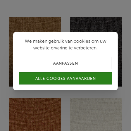
We maken gebruik van
cookies
om uw
website ervaring te verbeteren.
AANPASSEN
MONSOON
MONSOON
ALLE COOKIES AANVAARDEN
A5/APPLECINNAMON
E8/MAGNET