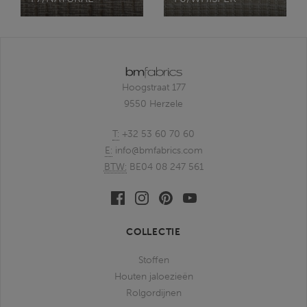
Hoogstraat 177
9550 Herzele
T:
+32 53 60 70 60
E:
info@bmfabrics.com
BTW:
BE04 08 247 561
Facebook
Linkedin
Pinterest
Youtube
bmfabrics
bmfabrics
bmfabrics
bmfabrics
COLLECTIE
Stoffen
Houten jaloezieën
Rolgordijnen