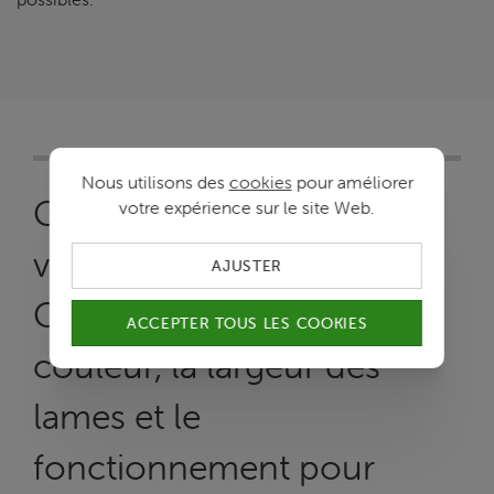
Nous utilisons des
cookies
pour améliorer
Composez vous-même
votre expérience sur le site Web.
votre store vénitiens idéal.
AJUSTER
Choisissez le bois, la
ACCEPTER TOUS LES COOKIES
couleur, la largeur des
lames et le
fonctionnement pour