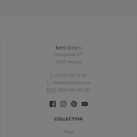
Hoogstraat 177
9550 Herzele
T:
+32 53 60 70 60
E:
info@bmfabrics.com
BTW:
BE04 08 247 561
Facebook
Linkedin
Pinterest
Youtube
bmfabrics
bmfabrics
bmfabrics
bmfabrics
COLLECTION
Tissus