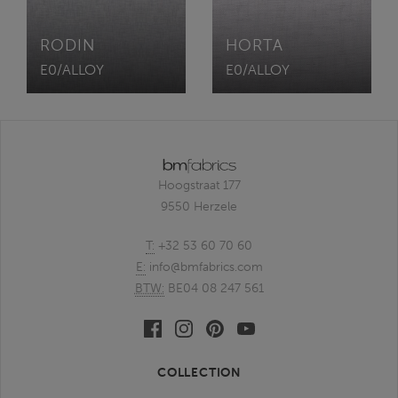
RODIN
HORTA
E0/ALLOY
E0/ALLOY
Hoogstraat 177
9550 Herzele
T:
+32 53 60 70 60
E:
info@bmfabrics.com
BTW:
BE04 08 247 561
Facebook
Linkedin
Pinterest
Youtube
bmfabrics
bmfabrics
bmfabrics
bmfabrics
COLLECTION