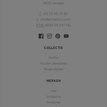
9550 Herzele
T:
+32 53 60 70 60
E:
info@bmfabrics.com
BTW:
BE04 08 247 561
Facebook
Linkedin
Pinterest
Youtube
bmfabrics
bmfabrics
bmfabrics
bmfabrics
COLLECTIE
Stoffen
Houten jaloezieën
Rolgordijnen
MERKEN
ode
bmfabrics
bmblinds