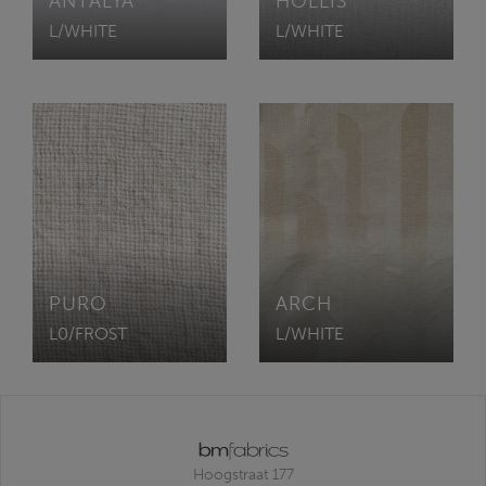
ANTALYA
HOLLIS
L/WHITE
L/WHITE
PURO
ARCH
L0/FROST
L/WHITE
Hoogstraat 177