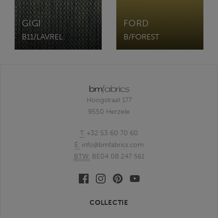
GIGI
FORD
B11/LAVREL
B/FOREST
Hoogstraat 177
9550 Herzele
T:
+32 53 60 70 60
E:
info@bmfabrics.com
BTW:
BE04 08 247 561
Facebook
Linkedin
Pinterest
Youtube
bmfabrics
bmfabrics
bmfabrics
bmfabrics
COLLECTIE