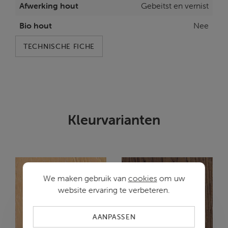
Afwerking hout
Gebeitst en vernist
Bio hout
Nee
TECHNISCHE FICHE
Kleurvarianten
We maken gebruik van
cookies
om uw
website ervaring te verbeteren.
AANPASSEN