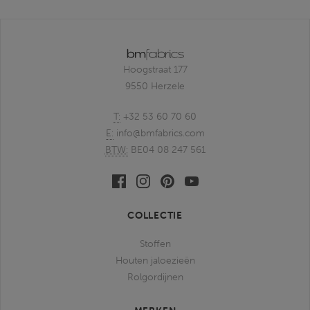
Hoogstraat 177
9550 Herzele
T:
+32 53 60 70 60
E:
info@bmfabrics.com
BTW:
BE04 08 247 561
Facebook
Linkedin
Pinterest
Youtube
bmfabrics
bmfabrics
bmfabrics
bmfabrics
COLLECTIE
Stoffen
Houten jaloezieën
Rolgordijnen