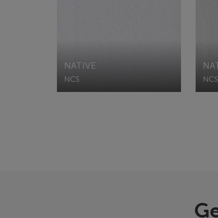
NATIVE
NA
NCS
NCS
Ge