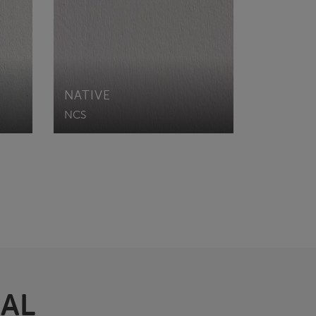
NATIVE
NCS
RAL