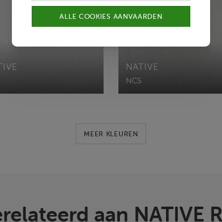
ALLE COOKIES AANVAARDEN
TIVE
NATIVE
NCS
MEER KLEUREN
relateerd aan NATIVE 