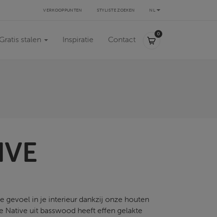
VERKOOPPUNTEN
STYLISTE ZOEKEN
NL
0,00 €
0
Gratis stalen
Inspiratie
Contact
IVE
 gevoel in je interieur dankzij onze houten
e Native uit basswood heeft effen gelakte