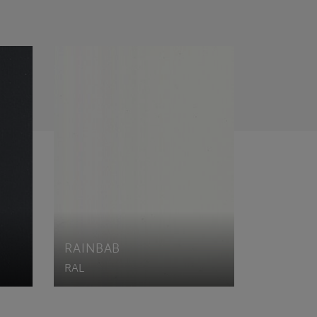
RAINBAB
RAL