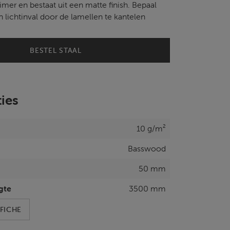
mer en bestaat uit een matte finish. Bepaal
en lichtinval door de lamellen te kantelen
BESTEL STAAL
ties
10 g/m²
Basswood
50 mm
gte
3500 mm
FICHE