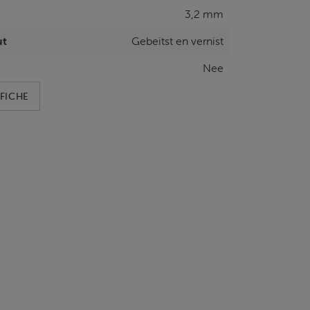
3,2 mm
ut
Gebeitst en vernist
Nee
FICHE