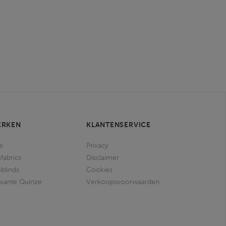
ERKEN
KLANTENSERVICE
e
Privacy
fabrics
Disclaimer
blinds
Cookies
ixante Quinze
Verkoopsvoorwaarden
I