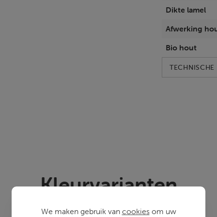
Dikte lamel
Afwerking ho
Bio hout
TECHNISCHE 
Kleurvarianten
We maken gebruik van
cookies
om uw