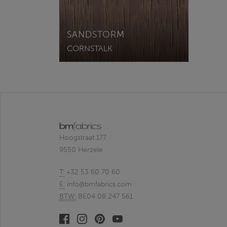
SANDSTORM
CORNSTALK
Hoogstraat 177
9550 Herzele
T:
+32 53 60 70 60
E:
info@bmfabrics.com
BTW:
BE04 08 247 561
Facebook
Linkedin
Pinterest
Youtube