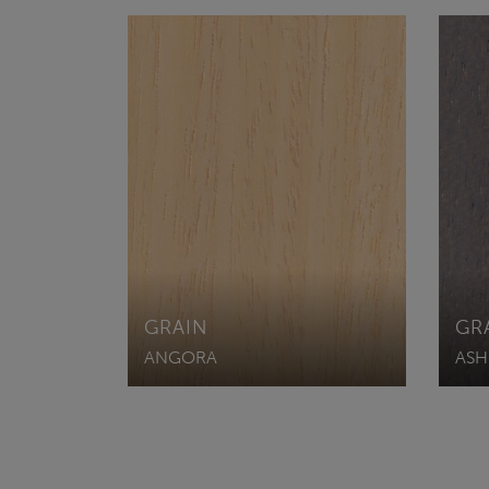
GRAIN
GR
ANGORA
ASH