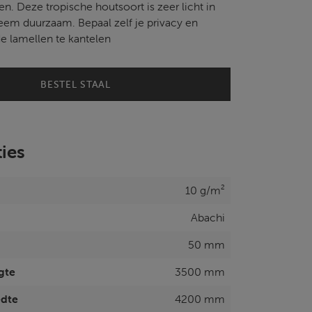
n. Deze tropische houtsoort is zeer licht in
eem duurzaam. Bepaal zelf je privacy en
de lamellen te kantelen
BESTEL STAAL
ties
10 g/m²
Abachi
50 mm
gte
3500 mm
edte
4200 mm