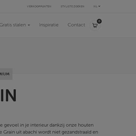
VERKOOPPUNTEN
STYLISTE ZOEKEN
NL
0,00 €
0
Gratis stalen
Inspiratie
Contact
MIUM
IN
 gevoel in je interieur dankzij onze houten
e Grain uit abachi wordt niet gezandstraald en