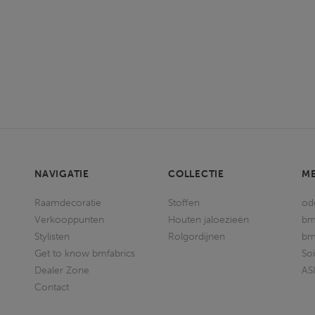
NAVIGATIE
COLLECTIE
M
Raamdecoratie
Stoffen
od
Verkooppunten
Houten jaloezieën
bm
Stylisten
Rolgordijnen
bm
Get to know bmfabrics
So
Dealer Zone
AS
Contact