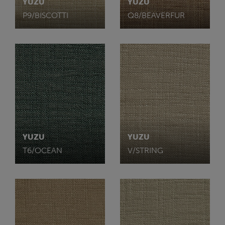
YUZU
YUZU
P9/BISCOTTI
Q8/BEAVERFUR
YUZU
YUZU
T6/OCEAN
V/STRING