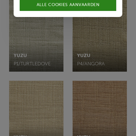
ALLE COOKIES AANVAARDEN
YUZU
YUZU
P1/TURTLEDOVE
P4/ANGORA