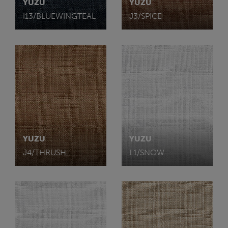
YUZU
YUZU
I13/BLUEWINGTEAL
J3/SPICE
YUZU
YUZU
J4/THRUSH
L1/SNOW