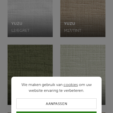
YUZU
YUZU
L2/EGRET
M17/TINT
We maken gebruik van
cookies
om uw
website ervaring te verbeteren.
YUZU
YUZU
N2/HUNTER
P/PRISTINE
AANPASSEN