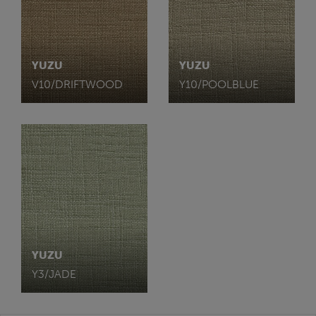
YUZU
YUZU
V10/DRIFTWOOD
Y10/POOLBLUE
YUZU
Y3/JADE