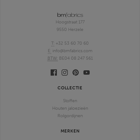
Hoogstraat 177
9550 Herzele
T:
+32 53 60 70 60
E:
info@bmfabrics.com
BTW:
BE04 08 247 561
Facebook
Linkedin
Pinterest
Youtube
bmfabrics
bmfabrics
bmfabrics
bmfabrics
COLLECTIE
Stoffen
Houten jaloezieën
Rolgordijnen
MERKEN