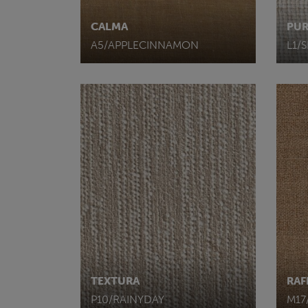
CALMA
PU
A5/APPLECINNAMON
L1/
TEXTURA
RAF
P10/RAINYDAY
M17