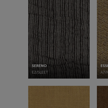
SERENO
ESS
E2/SLEET
A7/