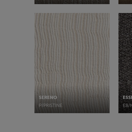
SERENO
ESS
P/PRISTINE
E8/