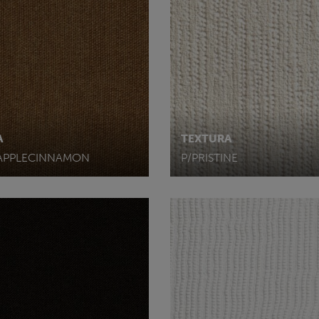
A
TEXTURA
APPLECINNAMON
P/PRISTINE