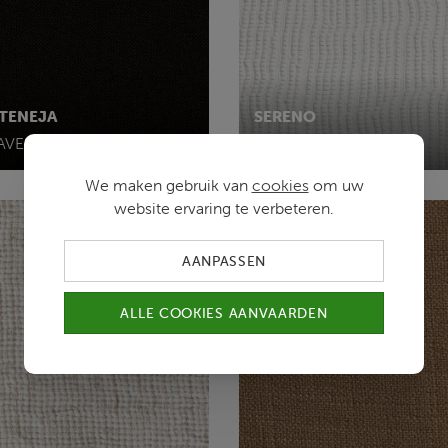
TENEJA
SERENO
AVEN
L0/FROST
We maken gebruik van
cookies
om uw
website ervaring te verbeteren.
AANPASSEN
ALLE COOKIES AANVAARDEN