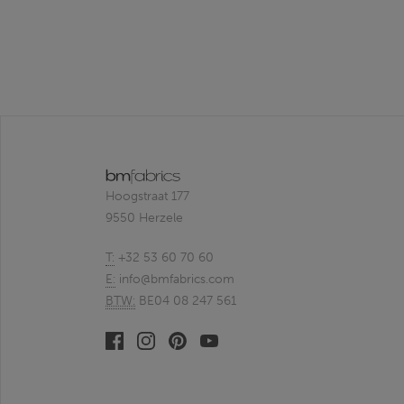
Hoogstraat 177
9550 Herzele
T:
+32 53 60 70 60
E:
info@bmfabrics.com
BTW:
BE04 08 247 561
Facebook
Linkedin
Pinterest
Youtube
bmfabrics
bmfabrics
bmfabrics
bmfabrics