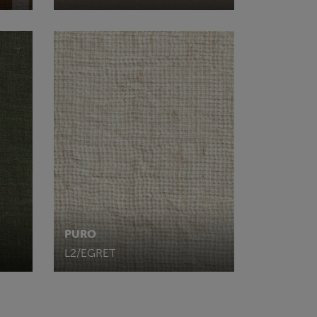
PURO
L2/EGRET