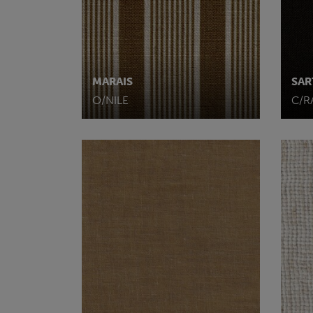
MARAIS
SAR
O/NILE
C/R