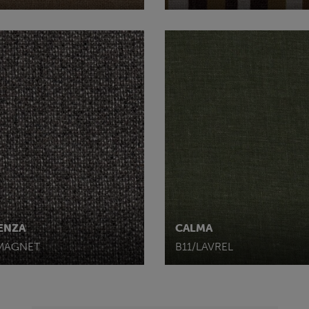
ENZA
CALMA
MAGNET
B11/LAVREL