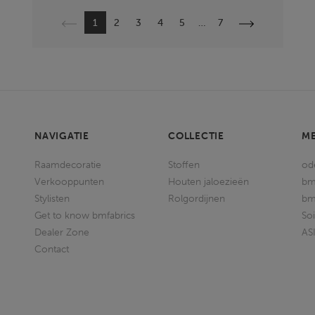
Vorige
Volgende
1
2
3
4
5
…
7
NAVIGATIE
COLLECTIE
M
Raamdecoratie
Stoffen
od
Verkooppunten
Houten jaloezieën
bm
Stylisten
Rolgordijnen
bm
Get to know bmfabrics
So
Dealer Zone
AS
Contact