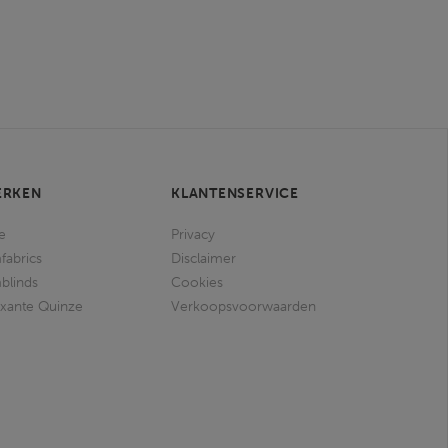
ERKEN
KLANTENSERVICE
e
Privacy
fabrics
Disclaimer
blinds
Cookies
ixante Quinze
Verkoopsvoorwaarden
I