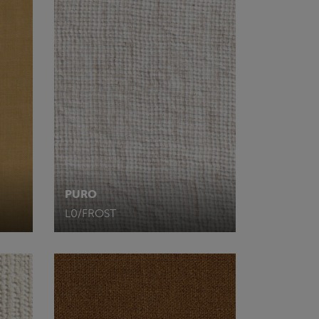
PURO
L0/FROST