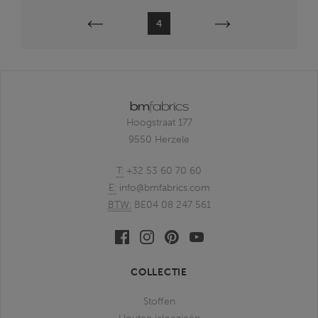
Vorige
Volgende
4
Hoogstraat 177
9550 Herzele
T:
+32 53 60 70 60
E:
info@bmfabrics.com
BTW:
BE04 08 247 561
Facebook
Linkedin
Pinterest
Youtube
bmfabrics
bmfabrics
bmfabrics
bmfabrics
COLLECTIE
Stoffen