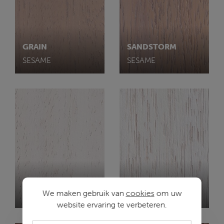
GRAIN
SANDSTORM
SESAME
SESAME
GRAIN
SANDSTORM
We maken gebruik van
cookies
om uw
SNOW
SNOW
website ervaring te verbeteren.