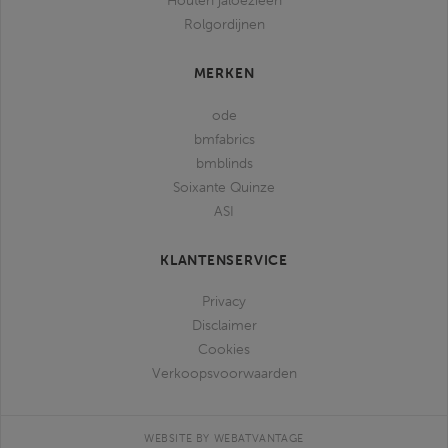
Houten jaloezieën
Rolgordijnen
MERKEN
ode
bmfabrics
bmblinds
Soixante Quinze
ASI
KLANTENSERVICE
Privacy
Disclaimer
Cookies
Verkoopsvoorwaarden
WEBSITE BY WEBATVANTAGE