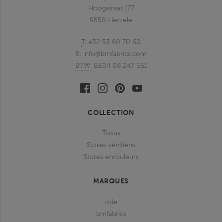
Hoogstraat 177
9550 Herzele
T:
+32 53 60 70 60
E:
info@bmfabrics.com
BTW:
BE04 08 247 561
Facebook
Linkedin
Pinterest
Youtube
bmfabrics
bmfabrics
bmfabrics
bmfabrics
COLLECTION
Tissus
Stores vénitiens
Stores enrouleurs
MARQUES
ode
bmfabrics