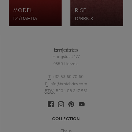
MODEL
RISE
D1/DAHLIA
D/BRICK
Hoogstraat 177
9550 Herzele
T:
+32 53 60 70 60
E:
info@bmfabrics.com
BTW:
BE04 08 247 561
Facebook
Linkedin
Pinterest
Youtube
bmfabrics
bmfabrics
bmfabrics
bmfabrics
COLLECTION
Tissus