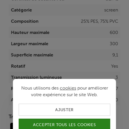
Catégorie
screen
Composition
25% PES, 75% PVC
Hauteur maximale
600
Largeur maximale
300
Superficie maximale
9,1
Rotatif
Yes
Transmission lumineuse
3
Nous utilisons des
cookies
pour améliorer
Reflectie
17
votre expérience sur le site Web.
Absorptie
80
AJUSTER
Transparence
ACCEPTER TOUS LES COOKIES