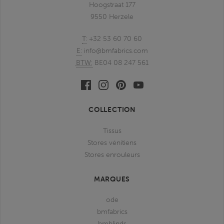
Hoogstraat 177
9550 Herzele
T:
+32 53 60 70 60
E:
info@bmfabrics.com
BTW:
BE04 08 247 561
Facebook
Linkedin
Pinterest
Youtube
bmfabrics
bmfabrics
bmfabrics
bmfabrics
COLLECTION
Tissus
Stores vénitiens
Stores enrouleurs
MARQUES
ode
bmfabrics
bmblinds