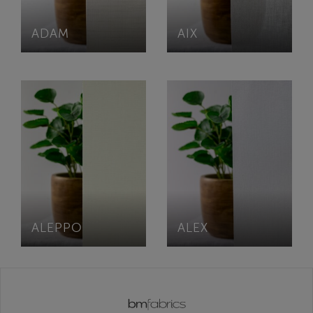
ADAM
AIX
ALEPPO
ALEX