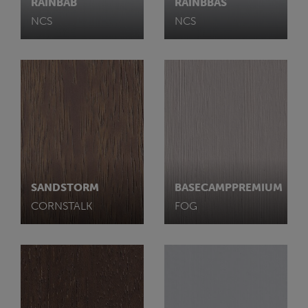
RAINBAB
RAINBBAS
NCS
NCS
SANDSTORM
BASECAMPPREMIUM
CORNSTALK
FOG