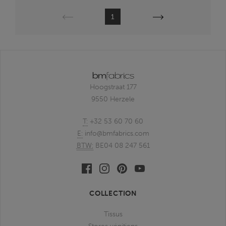
Précédent
Suivante
1
Hoogstraat 177
9550 Herzele
T:
+32 53 60 70 60
E:
info@bmfabrics.com
BTW:
BE04 08 247 561
Facebook
Linkedin
Pinterest
Youtube
bmfabrics
bmfabrics
bmfabrics
bmfabrics
COLLECTION
Tissus